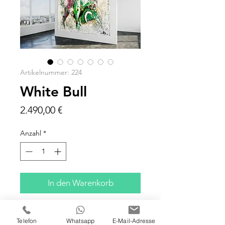
Artikelnummer: 224
White Bull
Preis
2.490,00 €
Anzahl
*
In den Warenkorb
120x100x5 cm
Telefon
Whatsapp
E-Mail-Adresse
Acryl, Paste und Spachtel auf