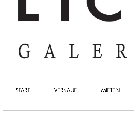
START
VERKAUF
MIETEN