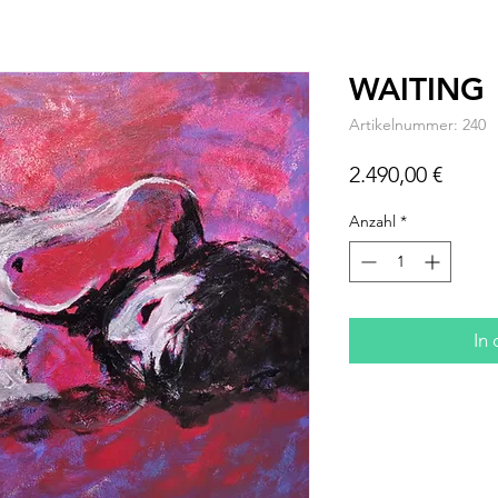
WAITING
Artikelnummer: 240
Preis
2.490,00 €
Anzahl
*
In