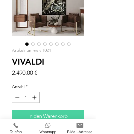
Artikelnummer: 1024
VIVALDI
Preis
2.490,00 €
Anzahl
*
In den Warenkorb
Telefon
Whatsapp
E-Mail-Adresse
100x120x5 cm