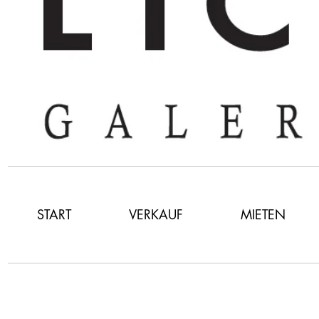
START
VERKAUF
MIETEN