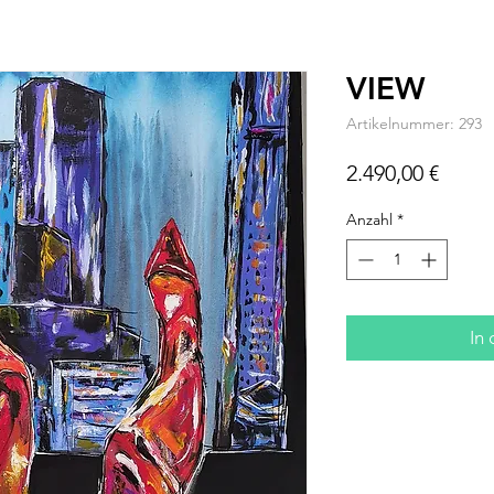
VIEW
Artikelnummer: 293
Preis
2.490,00 €
Anzahl
*
In