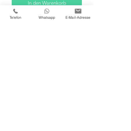
In den Warenkorb
Telefon
Whatsapp
E-Mail-Adresse
100 X 100 X 4 CM
ÖL / ACRYL AUF LEINWAND