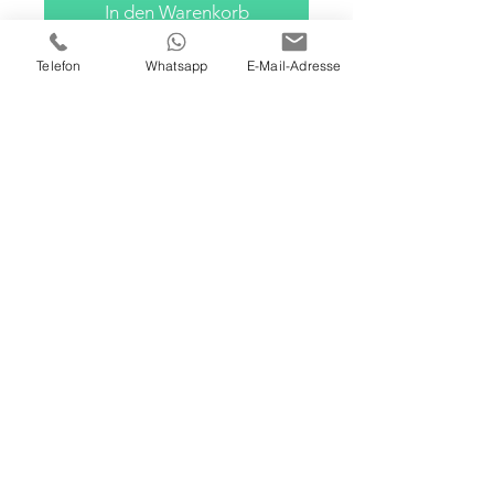
In den Warenkorb
Telefon
Whatsapp
E-Mail-Adresse
100 X 100 X 4 CM
ÖL / ACRYL AUF LEINWAND