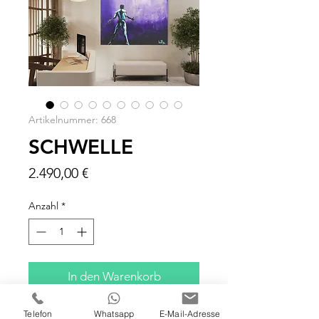
Artikelnummer: 668
SCHWELLE
Preis
2.490,00 €
Anzahl
*
In den Warenkorb
Telefon
Whatsapp
E-Mail-Adresse
120x100x4 CM