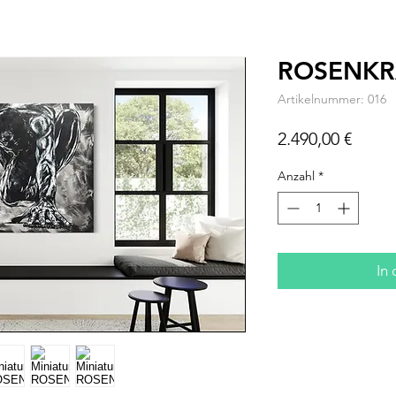
ROSENK
Artikelnummer: 016
Preis
2.490,00 €
Anzahl
*
In