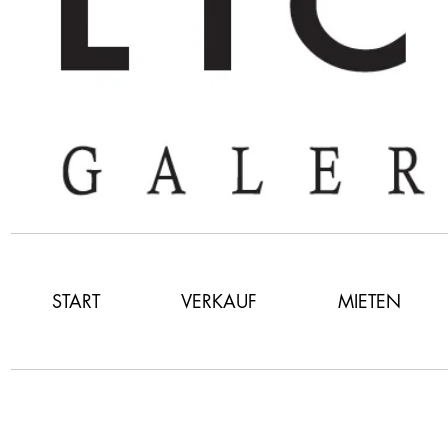
START
VERKAUF
MIETEN