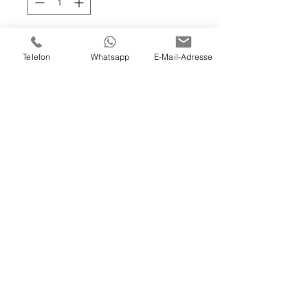
In den Warenkorb
Telefon
Whatsapp
E-Mail-Adresse
100x100x4 cm
Spachtel & Acryl auf Leinwand