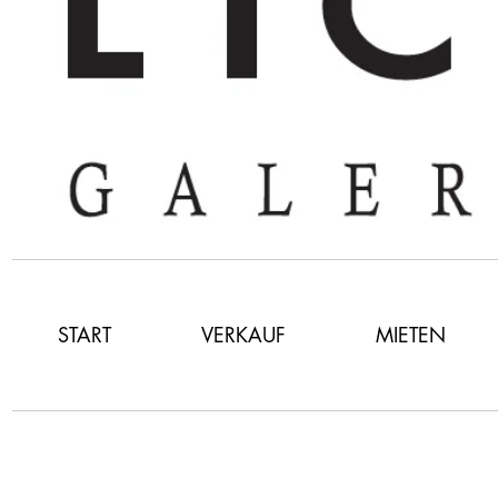
START
VERKAUF
MIETEN