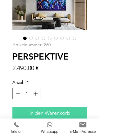
Artikelnummer: 860
PERSPEKTIVE
Preis
2.490,00 €
Anzahl
*
In den Warenkorb
120x100x4 CM
Telefon
Whatsapp
E-Mail-Adresse
ÖL & ACRYL AUF LEINWAND