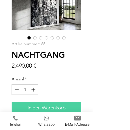
Artikelnummer: 68
NACHTGANG
Preis
2.490,00 €
Anzahl
*
In den Warenkorb
100 x 120 x 5 cm
Telefon
Whatsapp
E-Mail-Adresse