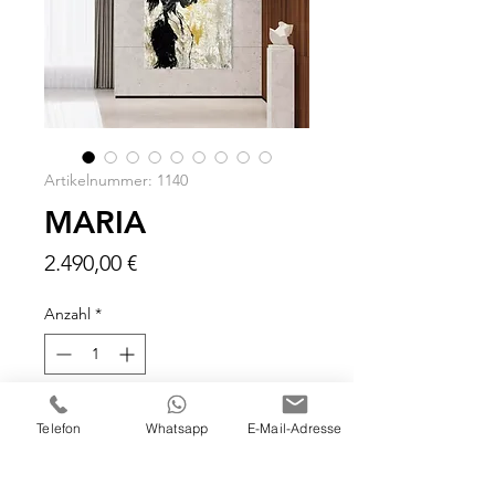
Artikelnummer: 1140
MARIA
Preis
2.490,00 €
Anzahl
*
In den Warenkorb
Telefon
Whatsapp
E-Mail-Adresse