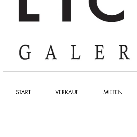
START
VERKAUF
MIETEN