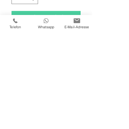
In den Warenkorb
Telefon
Whatsapp
E-Mail-Adresse
120 X 100 X 4 CM
ÖL / ACRYL AUF LEINWAND