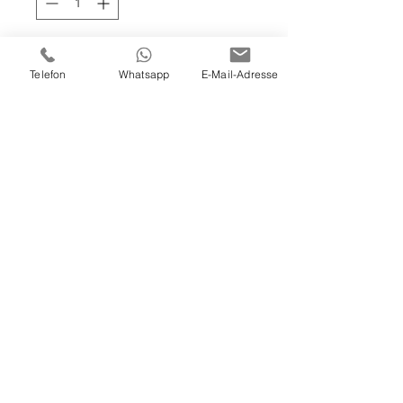
In den Warenkorb
Telefon
Whatsapp
E-Mail-Adresse
ÖL & ACRYL AUF LEINWAND
120x100x4 CM