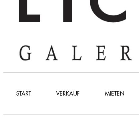
START
VERKAUF
MIETEN