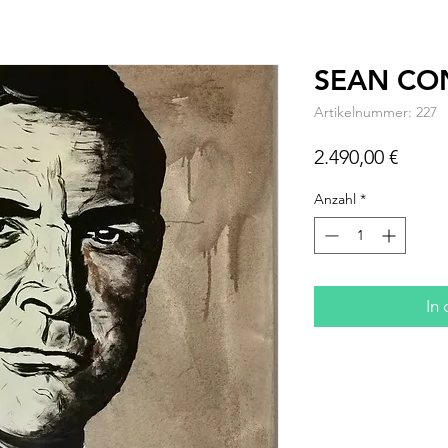
SEAN CO
Artikelnummer: 227
Preis
2.490,00 €
Anzahl
*
In