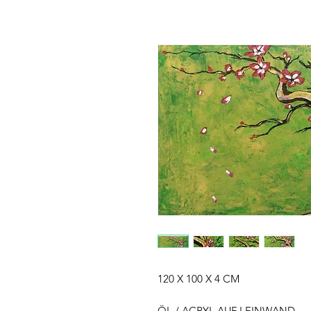
120 X 100 X 4 CM
ÖL / ACRYL AUF LEINWAND