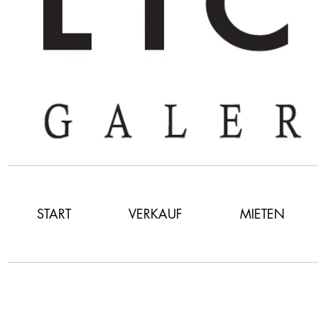
START
VERKAUF
MIETEN