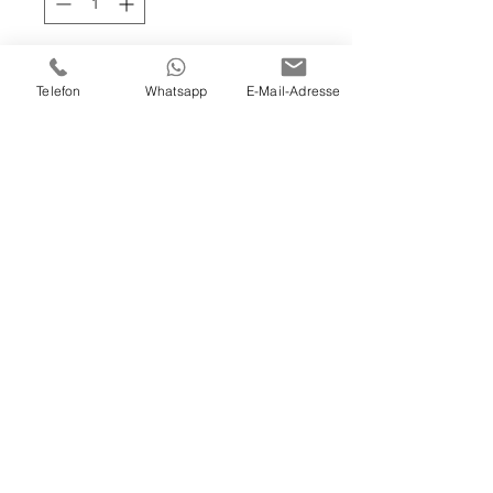
In den Warenkorb
Telefon
Whatsapp
E-Mail-Adresse
100x120x4 cm
Öl, Acryl und Lack auf Leinwand.