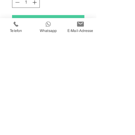
In den Warenkorb
Telefon
Whatsapp
E-Mail-Adresse
100x120x4 cm
Öl, Acryl, & Goldstaub auf
Leinwand