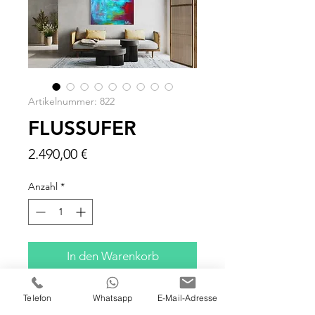
Artikelnummer: 822
FLUSSUFER
Preis
2.490,00 €
Anzahl
*
In den Warenkorb
120x100x4 CM
Telefon
Whatsapp
E-Mail-Adresse
ÖL/ACRYL AUF LEINWAND