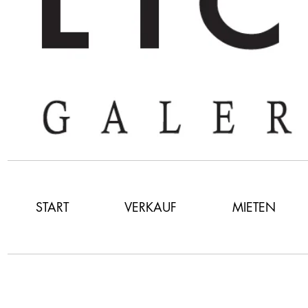
START
VERKAUF
MIETEN