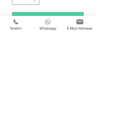
In den Warenkorb
Telefon
Whatsapp
E-Mail-Adresse
120 X 100 X 4 CM
ÖL / ACRYL AUF LEINWAND