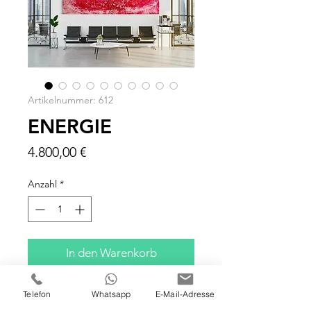
Artikelnummer: 612
ENERGIE
Preis
4.800,00 €
Anzahl
*
In den Warenkorb
ÖL/ACRYL AUF LEINWAND
Telefon
Whatsapp
E-Mail-Adresse
240x100x4 CM