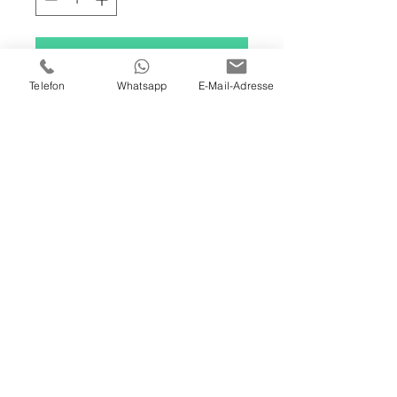
In den Warenkorb
Telefon
Whatsapp
E-Mail-Adresse
120 X 100 X 4 CM
ÖL / ACRYL AUF LEINWAND