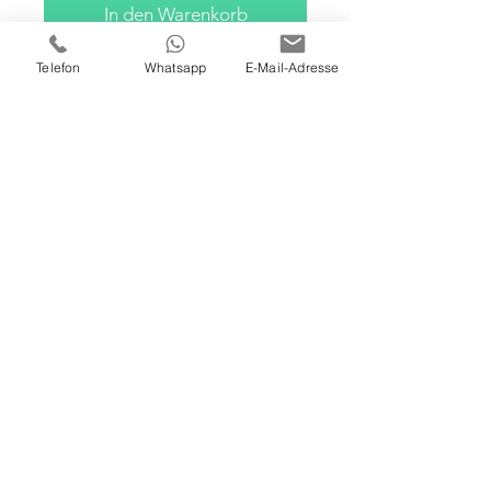
In den Warenkorb
Telefon
Whatsapp
E-Mail-Adresse
100 x 120 x 4 cm
Acryl auf Leinwand
Klassische Maltechnik