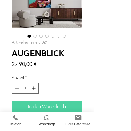
Artikelnummer: 024
AUGENBLICK
Preis
2.490,00 €
Anzahl
*
In den Warenkorb
ÖL I ACRYL AUF LEINWAND
Telefon
Whatsapp
E-Mail-Adresse
100x100x4 CM