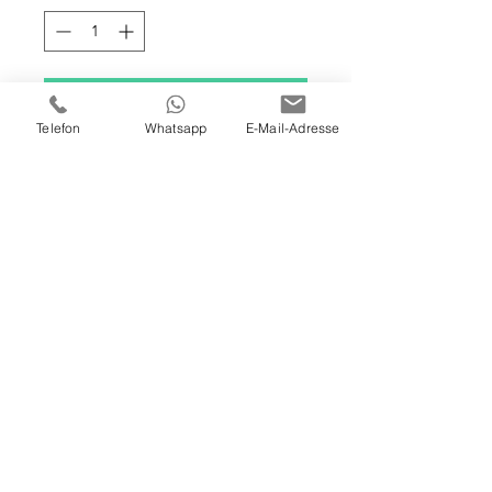
In den Warenkorb
Telefon
Whatsapp
E-Mail-Adresse
120 X 100 X 4 CM
ÖL / ACRYL AUF LEINWAND