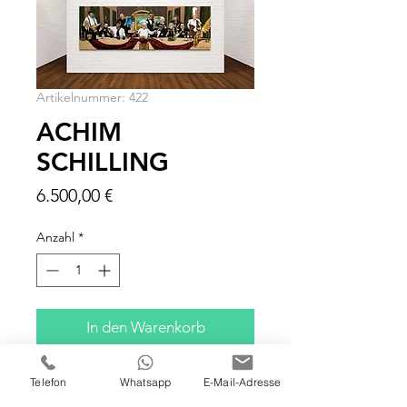
Artikelnummer: 422
ACHIM
SCHILLING
Preis
6.500,00 €
Anzahl
*
In den Warenkorb
200x120x4 cm
Telefon
Whatsapp
E-Mail-Adresse
Öl, Acryl auf Leinwand