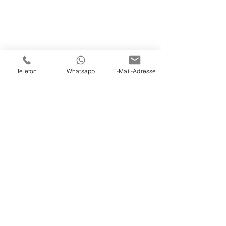
Telefon
Whatsapp
E-Mail-Adresse
LICHTFALL
LICHTFAL