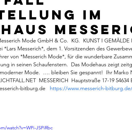
TELLUNG IM
HAUS MESSERI
sserich Mode GmbH & Co.  KG.  KUNST I GEMÄLDE 
i *Lars Messerich*, dem 1. Vorsitzenden des Gewerbeve
ührer von *Messerich Mode*, für die wunderbare Zusam
lung in seinen Schaufenstern.  Das Modehaus zeigt zeit
moderner Mode.  …. bleiben Sie gespannt!  Ihr Marko 
CHTFALL.NET  MESSERICH  Hauptstraße 17-19 54634 Bi
sserich-bitburg.de   
https://www.messerich-bitburg.de
com/watch?v=WPi-JSPiRbc