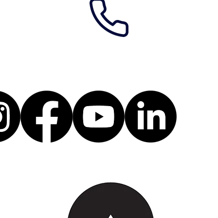
LICHTFALL
LI
UNG
KUNSTAUSSTELLUNG
KU
BEI LUDWIG
IN
&MALDENER IN
ZA
WASSERBILLIG.
DR
01.04.26 - 01.04.27
TE
01