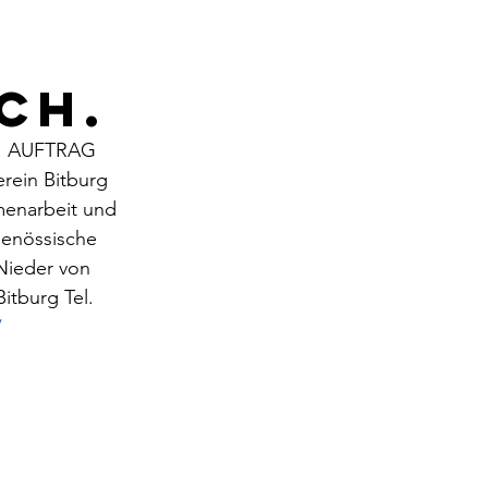
CH.
I AUFTRAG  
rein Bitburg 
menarbeit und 
genössische 
Nieder von 
tburg Tel. 
/