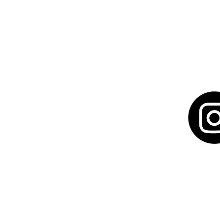
LICHTFALL
KUNSTAUSSTELL
& SÜDEIFEL
IMMOBILIEN AUS
IRREL. 01.05.26 -
01.08.26