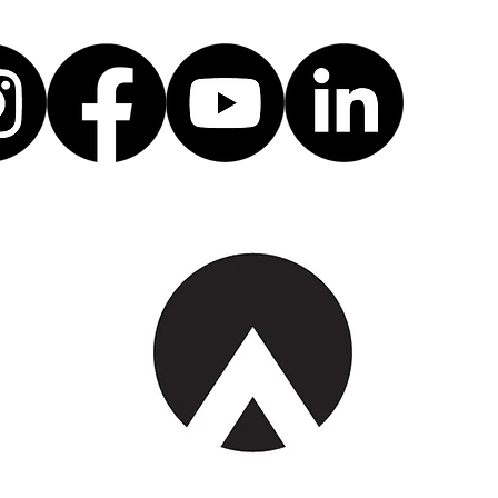
UNG
KUNSTAUSSTELLUNG
KU
BEI LUDWIG
IN
&MALDENER IN
ZA
WASSERBILLIG.
DR
01.04.26 - 01.04.27
TE
01