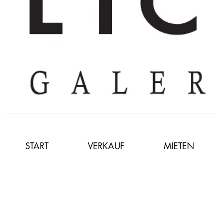
START
VERKAUF
MIETEN