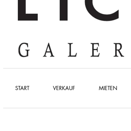
START
VERKAUF
MIETEN