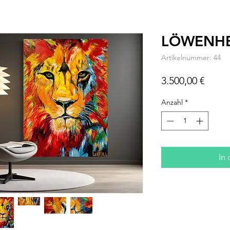
LÖWENH
Artikelnummer: 44
Preis
3.500,00 €
Anzahl
*
In