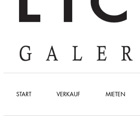
START
VERKAUF
MIETEN