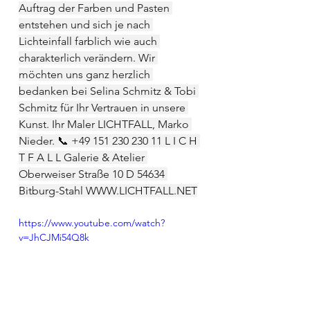
Auftrag der Farben und Pasten 
entstehen und sich je nach 
Lichteinfall farblich wie auch 
charakterlich verändern. Wir 
möchten uns ganz herzlich 
bedanken bei Selina Schmitz & Tobi 
Schmitz für Ihr Vertrauen in unsere 
Kunst. Ihr Maler LICHTFALL, Marko 
Nieder. 📞 +49 151 230 230 11 L I C H 
T F A L L Galerie & Atelier 
Oberweiser Straße 10 D 54634 
Bitburg-Stahl 
WWW.LICHTFALL.NET
https://www.youtube.com/watch?
v=JhCJMi54Q8k