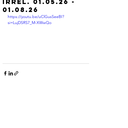
IRREL. 01.05.26 -
01.08.26
https://youtu.be/uClGusSeeBI?
si=LujDSRS7_M-XWwQo