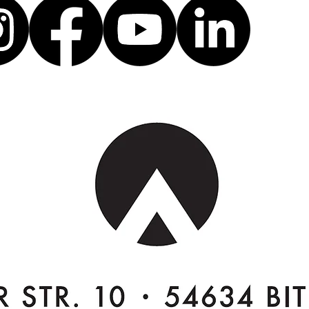
&MALDENER IN
FO
WASSERBILLIG.
22
01.04.26 - 01.04.27