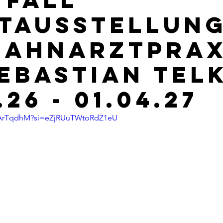
TAUSSTELLUNG
ZAHNARZTPRAX
SEBASTIAN TEL
.26 - 01.04.27
9vArTqdhM?si=eZjRUuTWtoRdZ1eU