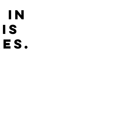
 IN
IS
KES.