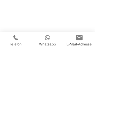
Telefon
Whatsapp
E-Mail-Adresse
LICHTFALL
LICHTFAL